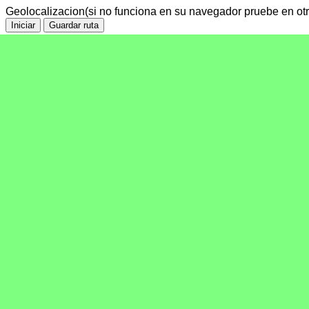
Geolocalizacion(si no funciona en su navegador pruebe en otr
Iniciar
Guardar ruta